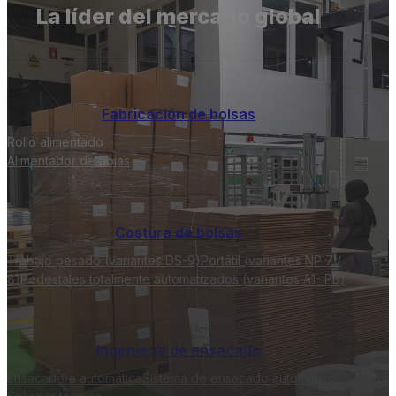
La líder del mercado global
Fabricación de bolsas
Rollo alimentado
Alimentador de hojas
Costura de bolsas
Trabajo pesado (variantes DS-9)
Portátil (variantes NP 7 /
8)
Pedestales totalmente automatizados (variantes A1- PB)
Ingeniería de ensacado
Ensacadora automática
Sistema de ensacado automático