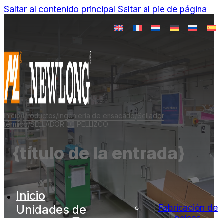
Saltar al contenido principal
Saltar al pie de página
Inicio
/
Productos
/
Ingeniería de ensacado
/
Sellador
térmico
/
SELLADOR DE PELLIZCO
{título de la entrada}
Inicio
Unidades de
Fabricación de
bolsas