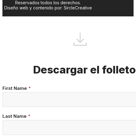
Reservados todos los derechos.
Diseño web y contenido por: SircleCreative
Descargar el folleto
Brochure
First Name
*
Download
Last Name
*