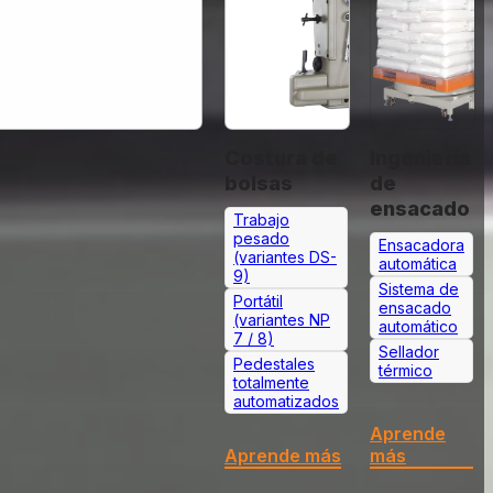
Costura de
Ingeniería
bolsas
de
ensacado
Trabajo
pesado
Ensacadora
(variantes DS-
automática
9)
Sistema de
Portátil
ensacado
(variantes NP
automático
7 / 8)
Sellador
Pedestales
térmico
totalmente
automatizados
Aprende
Aprende más
más