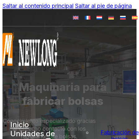
Saltar al contenido principal
Saltar al pie de página
Maquinaria para
fabricar bolsas
Conocimiento especializado gracias
Inicio
al estrecho contacto con los
Unidades de
Fabricación de
fabricantes de bolsas.
bolsas