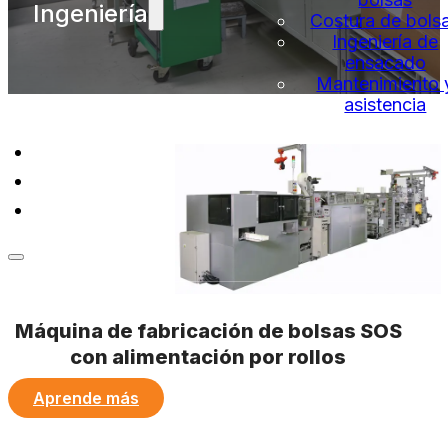
Ingeniería
Costura de bols
Ingeniería de
ensacado
Mantenimiento 
asistencia
Acerca de
Hechos
Contacto
Máquina de fabricación de bolsas SOS
con alimentación por rollos
Aprende más