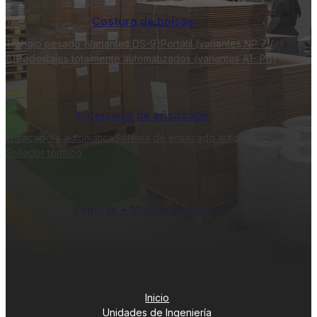
Costura de bolsas
Trabajo pesado (variantes DS-9)
Portátil (variantes NP 7 /
8)
Pedestales totalmente automatizados (variantes A1- PB)
Ingeniería de ensacado
Ensacadora automática
Sistema de ensacado automático
Sellador térmico
Soporte + Mantenimiento
Inicio
Unidades de Ingeniería