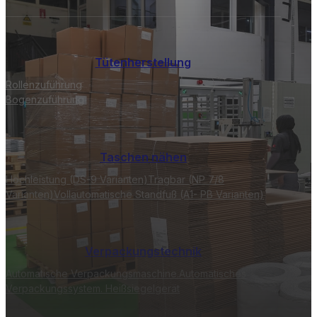
Tütenherstellung
Rollenzuführung
Bogenzuführung
Taschen nähen
Hochleistung (DS-9 Varianten)
Tragbar (NP 7/8
Varianten)
Vollautomatische Standfuß (A1- PB Varianten)
Verpackungstechnik
Automatische Verpackungsmaschine.
Automatisches
Verpackungssystem.
Heißsiegelgerät