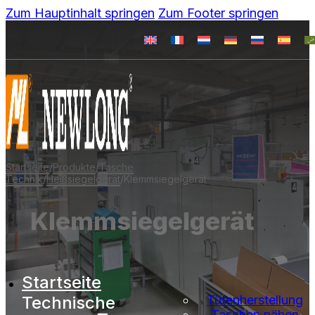
Zum Hauptinhalt springen
Zum Footer springen
Startseite
/
Produkte
/
Tasche
Technik
/
Heißsiegelgerät
/
Klemmsiegelgerät
Klemmsiegelgerät
Startseite
Technische
Tütenherstellung
Taschen nähen