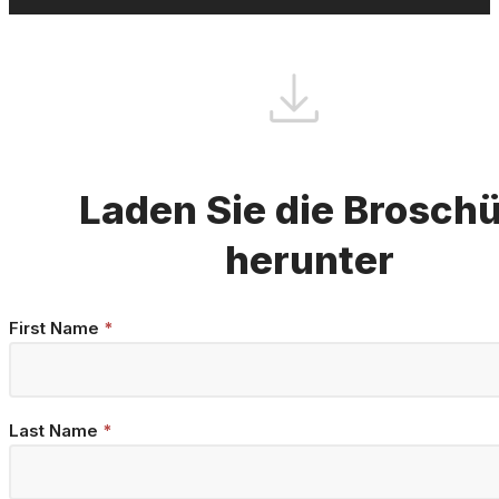
Laden Sie die Brosch
herunter
Brochure
First Name
*
Download
Last Name
*