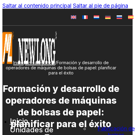
Saltar al contenido principal
Saltar al pie de página
Inicio
/
Sin categorizar
/
Formación y desarrollo de
operadores de máquinas de bolsas de papel: planificar
para el éxito
Formación y desarrollo de
operadores de máquinas
de bolsas de papel:
Inicio
planificar para el éxito
Unidades de
Fabricación de
bolsas