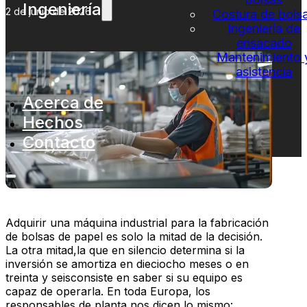
Ingeniería
2 de junio de 2026
Costura de bols
Ingeniería de
ensacado
Mantenimiento 
asistencia
Acerca de
Hechos
Contacto
Adquirir una máquina industrial para la fabricación
de bolsas de papel es solo la mitad de la decisión.
La otra mitad,la que en silencio determina si la
inversión se amortiza en dieciocho meses o en
treinta y seisconsiste en saber si su equipo es
capaz de operarla. En toda Europa, los
responsables de planta nos dicen lo mismo: