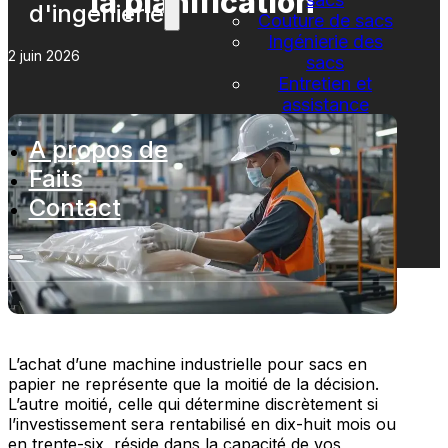
la planification
d'ingénierie
Couture de sacs
Ingénierie des
2 juin 2026
sacs
Entretien et
assistance
A propos de
Faits
Contact
L’achat d’une machine industrielle pour sacs en
papier ne représente que la moitié de la décision.
L’autre moitié, celle qui détermine discrètement si
l’investissement sera rentabilisé en dix-huit mois ou
en trente-six, réside dans la capacité de vos