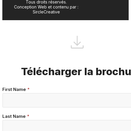
Tous droits réservés.
Conception Web et contenu par :
SircleCreative
Télécharger la broch
Brochure
First Name
*
Download
Last Name
*