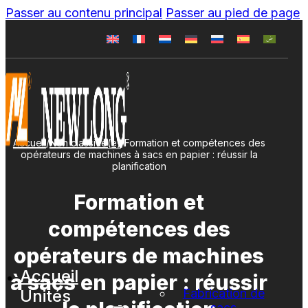
Passer au contenu principal
Passer au pied de page
Accueil
/
Non classifié(e)
/
Formation et compétences des
opérateurs de machines à sacs en papier : réussir la
planification
Formation et
compétences des
opérateurs de machines
Accueil
à sacs en papier : réussir
Unités
Fabrication de
sacs