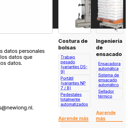
Costura de
Ingeniería
bolsas
de
us datos personales
ensacado
 los datos que
Trabajo
pesado
tos datos.
Ensacadora
(variantes DS-
automática
9)
Sistema de
Portátil
ensacado
(variantes NP
automático
7 / 8)
Sellador
Pedestales
térmico
totalmente
automatizados
es@newlong.nl
.
Aprende
Aprende más
más