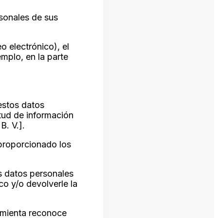
rsonales de sus
 electrónico), el
mplo, en la parte
estos datos
itud de información
B. V.].
 proporcionado los
os datos personales
co y/o devolverle la
ramienta reconoce