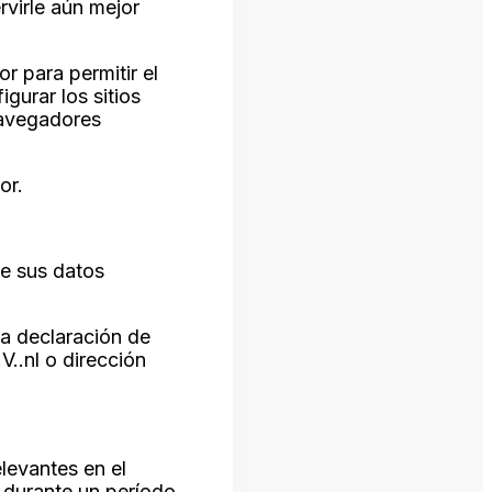
rvirle aún mejor
r para permitir el
gurar los sitios
navegadores
or.
de sus datos
ta declaración de
..nl o dirección
levantes en el
 durante un período