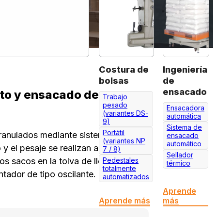
Costura de
Ingeniería
bolsas
de
ensacado
uto y ensacado de
Trabajo
pesado
Ensacadora
(variantes DS-
automática
9)
Sistema de
Portátil
ranulados mediante sistema de
ensacado
(variantes NP
automático
o y el pesaje se realizan al mismo
7 / 8)
Sellador
os sacos en la tolva de llenado
Pedestales
térmico
totalmente
tador de tipo oscilante. Fácil manejo
automatizados
Aprende
Aprende más
más