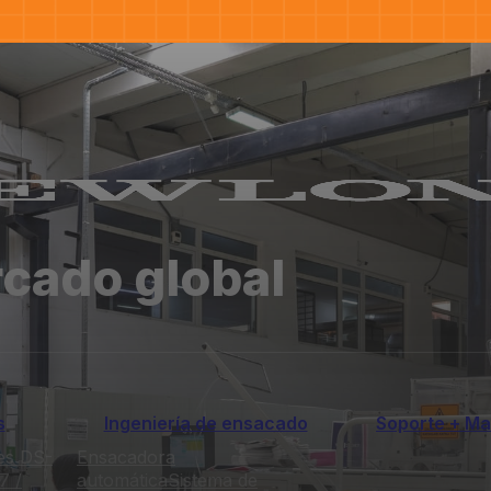
rcado global
s
Ingeniería de ensacado
Soporte + Ma
es DS-
Ensacadora
7 /
automática
Sistema de