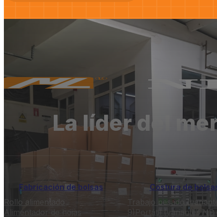
La líder del me
Fabricación de bolsas
Costura de bolsa
Rollo alimentado
Trabajo pesado (variant
Alimentador de hojas
9)
Portátil (variantes NP 