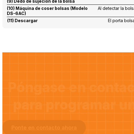
(9) Dedo de sujeción de la bolsa
(10) Máquina de coser bolsas (Modelo
Al detectar la bol
DS-6AC)
(11) Descargar
El porta bols
Póngase en contac
para programar un
Ponte en contacto ahora