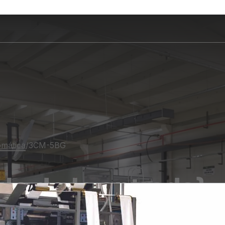
omática
/
3CM-5BG
ulo de la entrada}