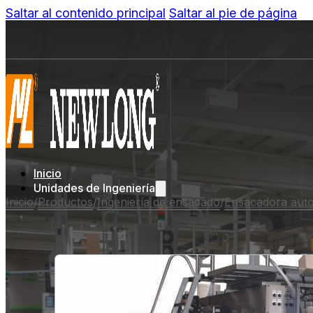
Saltar al contenido principal
Saltar al pie de página
Inicio
Unidades de Ingeniería
Inicio
/
Productos
/
Ingeniería de ensacado
/
Ensacadora aut
{tít