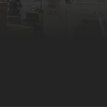
ensacado automático
Sellador
s A1-
térmico