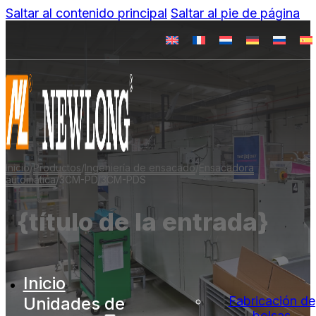
Saltar al contenido principal
Saltar al pie de página
Inicio
/
Productos
/
Ingeniería de ensacado
/
Ensacadora
automática
/
3CM-PD/3CM-PDS
{título de la entrada}
Inicio
Unidades de
Fabricación de
bolsas