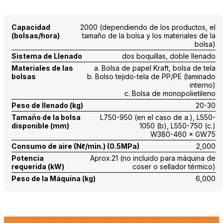
Capacidad
2000 (dependiendo de los productos, el
(bolsas/hora)
tamaño de la bolsa y los materiales de la
bolsa)
Sistema de Llenado
dos boquillas, doble llenado
Materiales de las
a. Bolsa de papel Kraft, bolsa de tela
bolsas
b. Bolso tejido-tela de PP/PE (laminado
interno)
c. Bolsa de monopolietileno
Peso de llenado (kg)
20-30
Tamaño de la bolsa
L750-950 (en el caso de a.), L550-
disponible (mm)
1050 (b), L550-750 (c.)
W380-460 × GW75
Consumo de aire (Nℓ/min.) (0.5MPa)
2,000
Potencia
Aprox.21 (no incluido para máquina de
requerida (kW)
coser o sellador térmico)
Peso de la Máquina (kg)
6,000