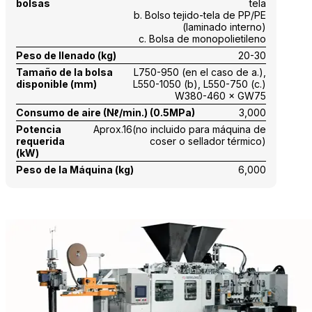
bolsas
tela
b. Bolso tejido-tela de PP/PE
(laminado interno)
c. Bolsa de monopolietileno
Peso de llenado (kg)
20-30
Tamaño de la bolsa
L750-950 (en el caso de a.),
disponible (mm)
L550-1050 (b), L550-750 (c.)
W380-460 × GW75
Consumo de aire (Nℓ/min.) (0.5MPa)
3,000
Potencia
Aprox.16(no incluido para máquina de
requerida
coser o sellador térmico)
(kW)
Peso de la Máquina (kg)
6,000