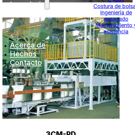
Ingeniería
Costura de bols
Ingeniería de
ensacado
Mantenimiento 
asistencia
Acerca de
Hechos
Contacto
3CM-PD