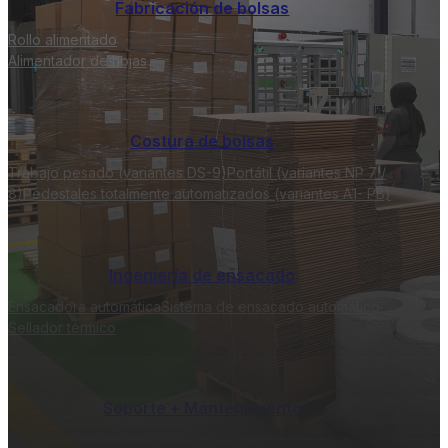
Fabricación de bolsas
Rollo alimentado
Alimentador de hojas
Costura de bolsas
Trabajo pesado (variantes DS-9)
Portátil (variantes NP 7 /
8)
Pedestales totalmente automatizados (variantes A1- PB)
Ingeniería de ensacado
Ensacadora automática
Sistema de ensacado automático
Sellador térmico
Soporte + Mantenimiento