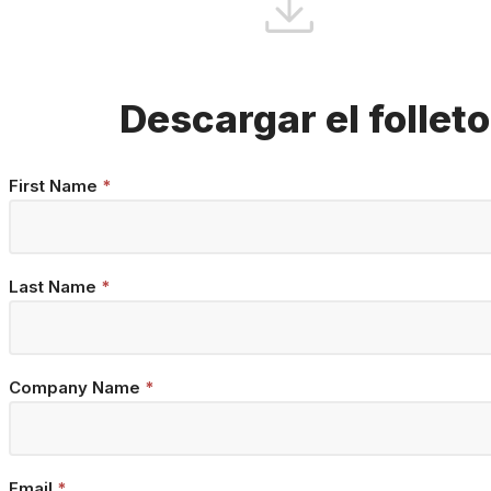
Descargar el folleto
Brochure
First Name
*
Download
Last Name
*
Company Name
*
Email
*