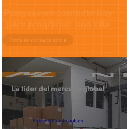
Póngase en contacto hoy
para programar una cita
Ponte en contacto ahora
La líder del mercado global
Fabricación de bolsas