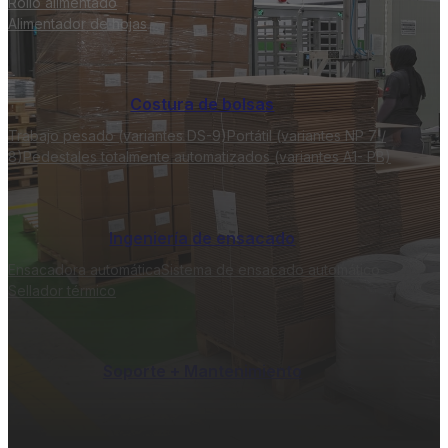
Rollo alimentado
Alimentador de hojas
Costura de bolsas
Trabajo pesado (variantes DS-9)
Portátil (variantes NP 7 /
8)
Pedestales totalmente automatizados (variantes A1- PB)
Ingeniería de ensacado
Ensacadora automática
Sistema de ensacado automático
Sellador térmico
Soporte + Mantenimiento