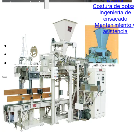
Ingeniería
Costura de bols
Ingeniería de
ensacado
Mantenimiento 
asistencia
Acerca de
Hechos
Contacto