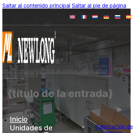
Saltar al contenido principal
Saltar al pie de página
Inicio
/
Productos
/
Ingeniería de ensacado
/
Ensacadora
automática
/
3CM-5
{título de la entrada}
Inicio
Unidades de
Fabricación de
bolsas