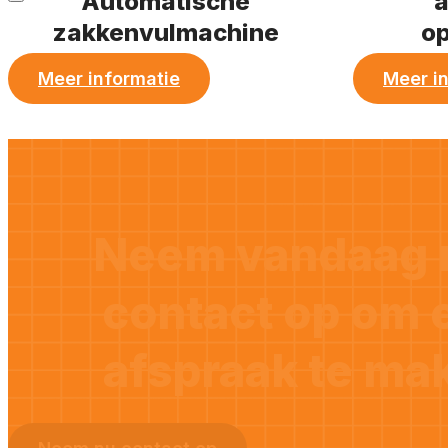
Automatische
a
zakkenvulmachine
o
Meer informatie
Meer i
Neem vandaag 
contact op om 
afspraak te ma