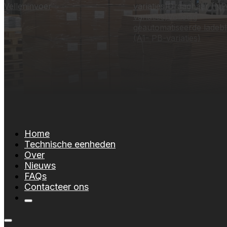
Velleninvoer
variaties)
Draagbaar (NP
variaties)
Volledig
geautomatiseerde ladeb
(A1- PB-variaties)
Home
Technische eenheden
Over
Nieuws
FAQs
Contacteer ons