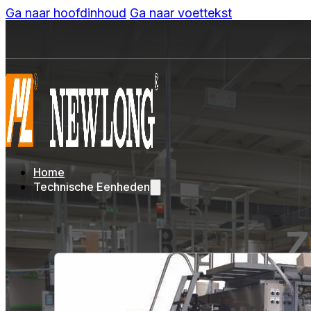
Ga naar hoofdinhoud
Ga naar voettekst
Home
Technische Eenheden
Z
Het total