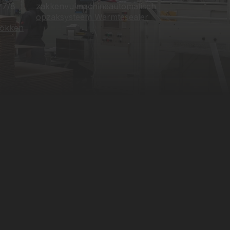
 7/8
zakkenvulmachine
automatisch
opzaksysteem
Warmtesealer
lokken