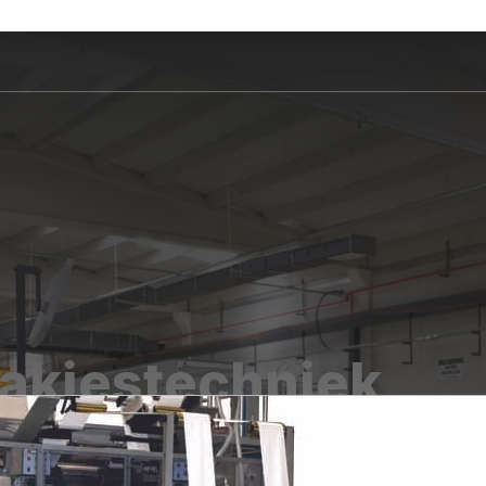
akjestechniek
e verpakkingssysteem van wegen tot palletiseren