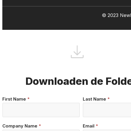
© 2023 Newl
Downloaden de Fold
Brochure
First Name
*
Last Name
*
Download
Company Name
*
Email
*