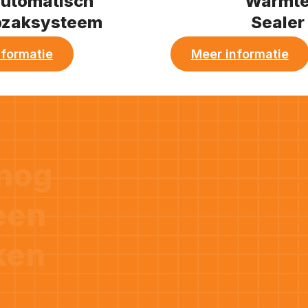
utomatisch
Warmt
pzaksysteem
Sealer
nformatie
Meer informatie
nog
een
ken