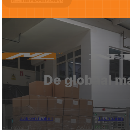
Neem nu contact op
De globaal ma
Zakken maken
Tas naaien
Rol gevoerd
Zware (DS-9-