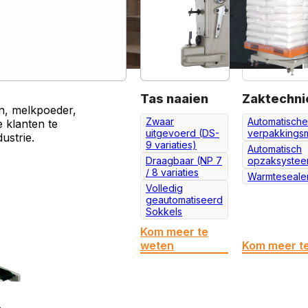
Tas naaien
Zaktechni
n, melkpoeder,
Zwaar
Automatische
 klanten te
uitgevoerd (DS-
verpakkings
ustrie.
9 variaties)
Automatisch
Draagbaar (NP 7
opzaksyste
/ 8 variaties
Warmteseale
Volledig
geautomatiseerd
Sokkels
Kom meer te
weten
Kom meer t