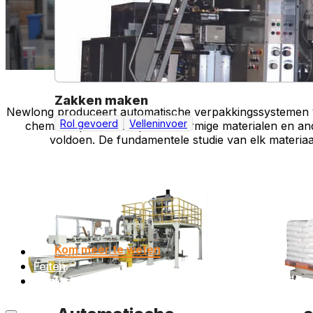
Zakken maken
Newlong produceert automatische verpakkingssystemen vo
Rol gevoerd
Velleninvoer
chemisch poeder als poedervormige materialen en and
voldoen. De fundamentele studie van elk materiaa
Kom meer te weten
Over ons
Feiten
Contact