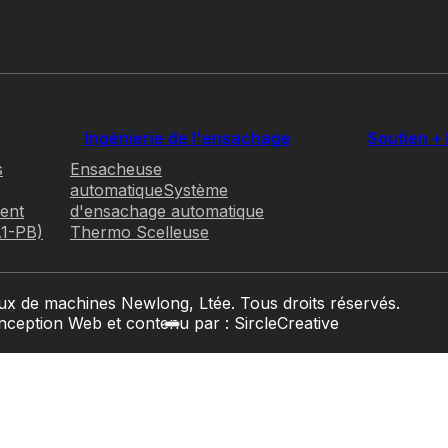
Ingénierie de l'ensachage
Soutien + 
s
Ensacheuse
automatique
Système
ent
d'ensachage automatique
A1-PB)
Thermo Scelleuse
x de machines Newlong, Ltée. Tous droits réservés.
ception Web et contenu par : SircleCreative