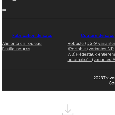
Fabrication de sacs
Couture de sacs
Alimenté en rouleau
Robuste (DS-9 variante
Feuille-nourris
)
Portable (variantes NP
7/8)
Piédestaux entièrem
automatisés (variantes 
2023Travau
Con