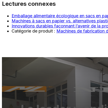
Lectures connexes
Emballage alimentaire écologique en sacs en pa
Machines à sacs en papier vs. alternatives plastiq
Innovations durables façonnant l’avenir de la p
Catégorie de produit :
Machines de fabrication 