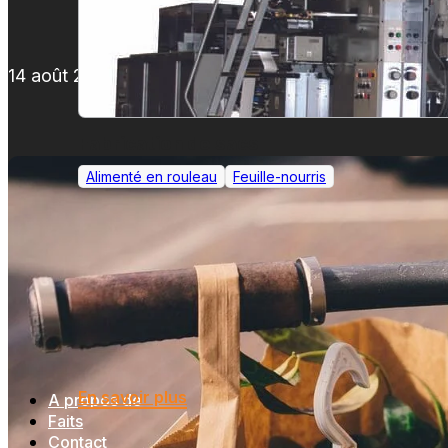
14 août 2023
Fabrication de sacs
Alimenté en rouleau
Feuille-nourris
En savoir plus
A propos de
Faits
Contact