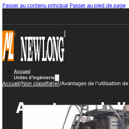
Passer au contenu principal
Passer au pied de page
Accueil
Unités d'ingénierie
Accueil
/
Non classifié(e)
/
Avantages de l'utilisation de
Avantages de l’u
sacs en 