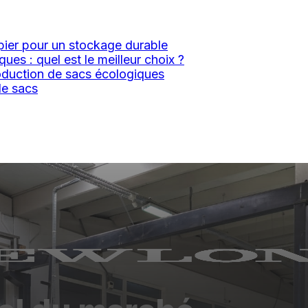
pier pour un stockage durable
ues : quel est le meilleur choix ?
roduction de sacs écologiques
de sacs