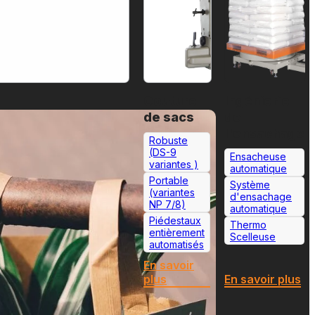
Couture
Ingénierie
de sacs
de
l'ensachage
Robuste
(DS-9
Ensacheuse
variantes )
automatique
Portable
Système
(variantes
d'ensachage
NP 7/8)
automatique
Piédestaux
Thermo
entièrement
Scelleuse
automatisés
En savoir
plus
En savoir plus