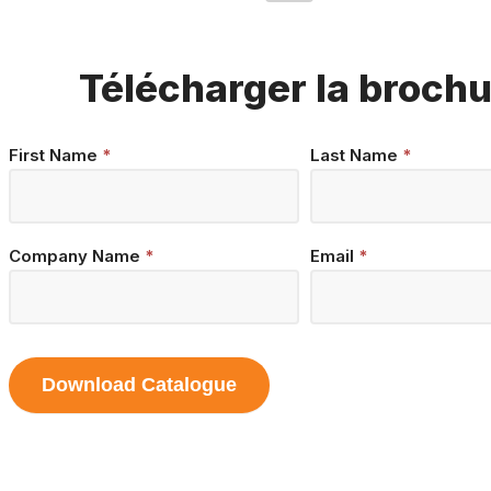
Télécharger la broch
Brochure
First Name
*
Last Name
*
Download
Company Name
*
Email
*
Download Catalogue