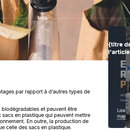
{titre d
{titre d
{titre d
l'articl
l'articl
l'articl
antages par rapport à d’autres types de
Lire
t biodégradables et peuvent être
Lisez
ux sacs en plastique qui peuvent mettre
maint
onnement. En outre, la production de
e celle des sacs en plastique.