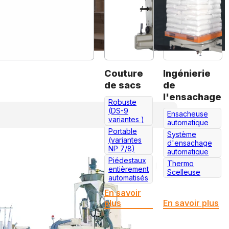
Couture
Ingénierie
de sacs
de
l'ensachage
Robuste
(DS-9
Ensacheuse
variantes )
automatique
Portable
Système
(variantes
d'ensachage
NP 7/8)
automatique
Piédestaux
Thermo
entièrement
Scelleuse
automatisés
En savoir
plus
En savoir plus