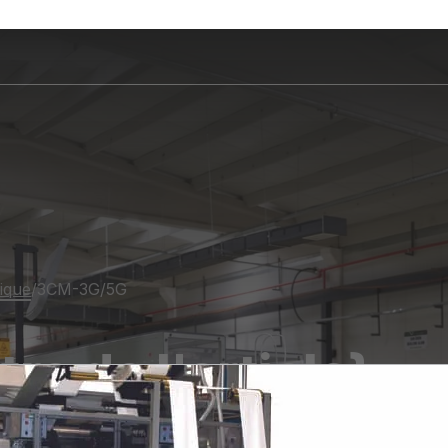
ique
/
3CM-3G/5G
itre de l'article}