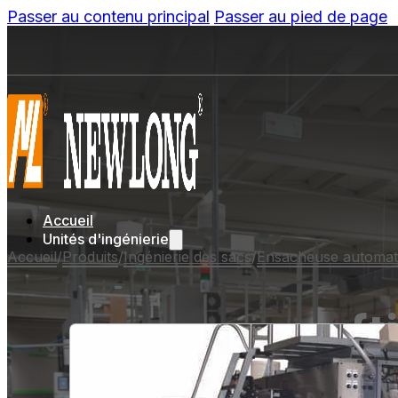
Passer au contenu principal
Passer au pied de page
Accueil
Unités d'ingénierie
Accueil
/
Produits
/
Ingénierie des sacs
/
Ensacheuse automat
{t