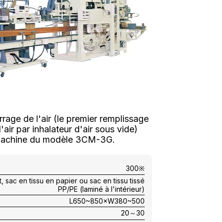
rage de l'air (le premier remplissage
air par inhalateur d'air sous vide)
a machine du modèle 3CM-3G.
300※
, sac en tissu en papier ou sac en tissu tissé
PP/PE (laminé à l'intérieur)
L650~850×W380~500
20～30