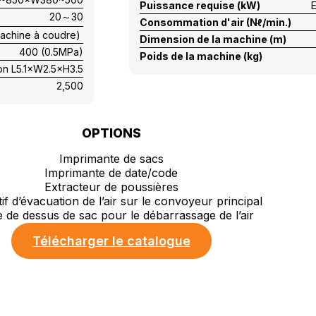
Puissance requise (kW)
E
20～30
Consommation d'air (Nℓ/min.)
 machine à coudre)
Dimension de la machine (m)
400 (0.5MPa)
Poids de la machine (kg)
on L5.1×W2.5×H3.5
2,500
OPTIONS
Imprimante de sacs
Imprimante de date/code
Extracteur de poussières
tif d’évacuation de l’air sur le convoyeur principal
 de dessus de sac pour le débarrassage de l’air
Télécharger le catalogue