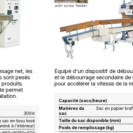
esage net, les
Équipé d'un dispositif de débour
ls sont pesés
et le débourrage secondaire de l'
 produits.
pour accélérer la vitesse de l
te permet
llation.
Capacité (sacs/heure)
Matières du
Sac en papier kraft
300※
sac
Taille du sac disponible (mm)
 sac en tissu tissé
miné à l'intérieur)
Poids de remplissage (kg)
0~850×W380~500