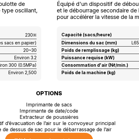
oulotte de
Équipé d'un dispositif de débour
type oscillant,
et le débourrage secondaire de l'
pour accélérer la vitesse de l
Capacité (sacs/heure)
230※
s sacs en papier)
Dimensions du sac (mm)
L65
20~30
Poids de remplissage (kg)
Environ 3.2
Puissance requise (kW)
iron 300 (0.5MPa)
Consommation d'air (Nℓ/min.)
Environ 2,500
Poids de la machine (kg)
OPTIONS
Imprimante de sacs
Imprimante de date/code
Extracteur de poussières
tif d’évacuation de l’air sur le convoyeur principal
 de dessus de sac pour le débarrassage de l’air