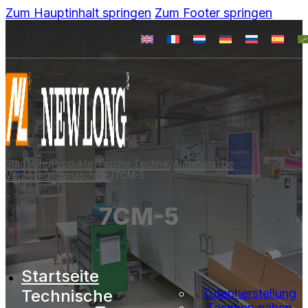
Zum Hauptinhalt springen
Zum Footer springen
Startseite
/
Produkte
/
Tasche Technik
/
Automatische
Verpackungsmaschine.
/
7CM-5
7CM-5
Startseite
Technische
Tütenherstellung
Taschen nähen