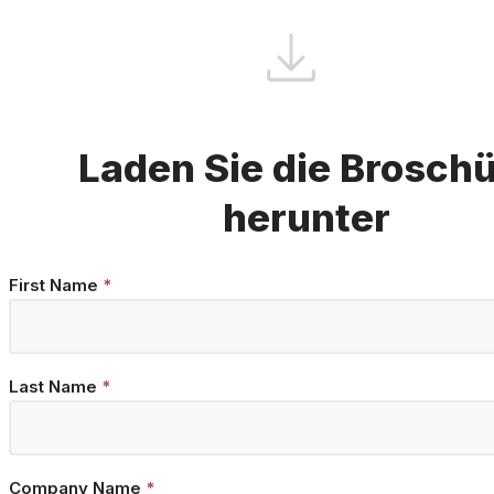
Laden Sie die Brosch
herunter
Brochure
First Name
*
Download
Last Name
*
Company Name
*