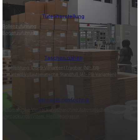
Tütenherstellung
Rollenzuführung
Bogenzuführung
Taschen nähen
Hochleistung (DS-9 Varianten)
Tragbar (NP 7/8
Varianten)
Vollautomatische Standfuß (A1- PB Varianten)
Verpackungstechnik
Automatische Verpackungsmaschine.
Automatisches
Verpackungssystem.
Heißsiegelgerät