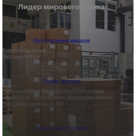
Лидер мирового рынка
Изготовление мешков
Рулонная продукция
Листовая подача
Пошив мешков
Высокая нагрузка (варианты DS-9)
Портативная
(варианты NP 7/8)
Полностью автоматизированные
подставки (варианты A1- PB)
Упаковочная техника