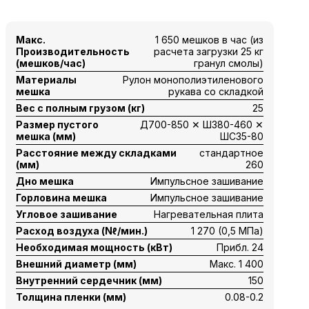
Макс.
1 650 мешков в час (из
Производительность
расчета загрузки 25 кг
(мешков/час)
гранул смолы)
Материалы
Рулон монополиэтиленового
мешка
рукава со складкой
Вес с полным грузом (кг)
25
Размер пустого
Д700-850 ✕ Ш380-460 ✕
мешка (мм)
ШС35-80
Расстояние между складками
стандартное
(мм)
260
Дно мешка
Импульсное зашивание
Горловина мешка
Импульсное зашивание
Угловое зашивание
Нагревательная плита
Расход воздуха (Nℓ/мин.)
1 270 (0,5 МПа)
Необходимая мощность (кВт)
Прибл. 24
Внешний диаметр (мм)
Макс. 1 400
Внутренний сердечник (мм)
150
Толщина пленки (мм)
0.08-0.2