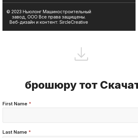
© 2023 Ньюлонг Машиностроительный
завод, ООО Все права защищены.
Веб-дизайн и контент: SircleCreative
брошюру тот Скача
Brochure
First Name
*
Download
Last Name
*